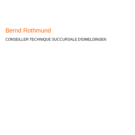
Bernd Rothmund
CONSEILLER TECHNIQUE SUCCURSALE D'EIMELDINGEN
Saskia Malchert
COMPTABILITÉ
Petra Gölz