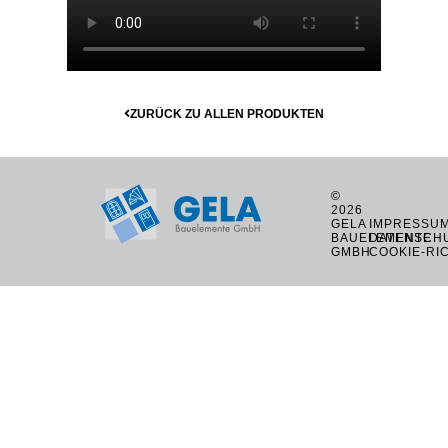
ZURÜCK ZU ALLEN PRODUKTEN
©
2026
GELA
IMPRESSU
BAUELEMENTE
DATENSCH
GMBH
COOKIE-RIC